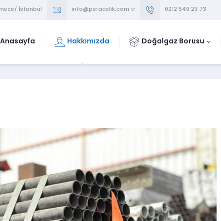
mece/ İstanbul
info@peracelik.com.tr
0212 549 23 73
Anasayfa
Hakkımızda
Doğalgaz Borusu