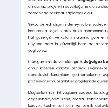
standartlara tam uyumlu
doğalgaz boru
amacımız; projelerin büyüklüğü ne olursa ols
zamanında teslimat sağlamak oldu.
Sektörde edindiğimiz deneyim, bizi sadece 
konumuna taşıdı. Gerek proje aşamasında ge
hat güzergâhı ve kullanım alanına göre en
Böylece hem iş güvenliği hem de sistem v
sağlıyoruz.
Ürün gamımızda yer alan
çelik doğalgaz b
ömür kriterleri dikkate alınarak seçilmekte
denetleyici kurumların şartnamelerine uy
profesyonel müteahhitler projelerinde güvenl
Müşterilerimizin ihtiyaçlarını sadece katalo
değerlendiriyoruz. Keşif, metraj, tekliflend
kuruyor; teslim tarihlerini ve teknik detay