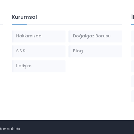
Kurumsal
İ
Hakkımızda
Doğalgaz Borusu
S.S.S.
Blog
İletişim
an saklıdır.