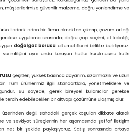
su
çözümleri sunuyoruz. Kurulduğumuz günden bu yana
un, müşterilerimize güvenilir malzeme, doğru yönlendirme ve
ürün tedarik eden bir firma olmaktan çıkarıp, çözüm ortağı
rekse uygulama sırasında; doğru çap seçimi, et kalınlığı,
 uygun
doğalgaz borusu
alternatiflerini birlikte belirliyoruz.
erimliliğini aynı anda koruyan hatlar kurulmasına katkı
orusu
çeşitleri, yüksek basınca dayanım, sızdırmazlık ve uzun
dir. Tüm ürünlerimiz ilgili standartlara, yönetmeliklere ve
gundur. Bu sayede, gerek bireysel kullanıcılar gerekse
e tercih edebilecekleri bir altyapı çözümüne ulaşmış olur.
g üzerinden değil, sahadaki gerçek koşulları dikkate alarak
irme ve sevkiyat süreçlerinin her aşamasında şeffaf iletişim
ları net bir şekilde paylaşıyoruz. Satış sonrasında ortaya