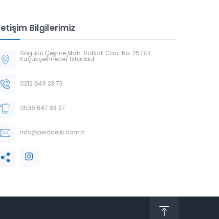
letişim Bilgilerimiz
Söğütlü Çeşme Mah. Halkalı Cad. No: 257/B
Küçükçekmece/ İstanbul
0212 549 23 73
0536 647 63 27
info@peracelik.com.tr