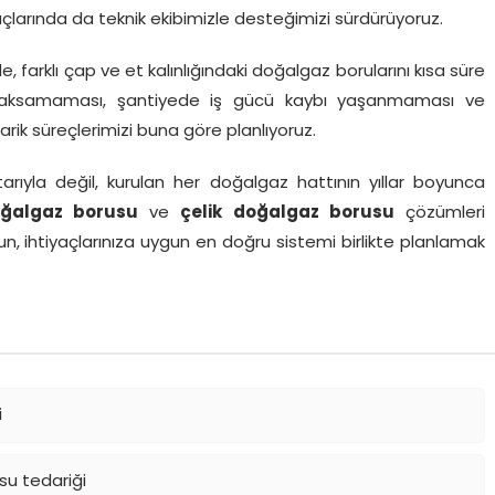
açlarında da teknik ekibimizle desteğimizi sürdürüyoruz.
, farklı çap ve et kalınlığındaki doğalgaz borularını kısa süre
nin aksamaması, şantiyede iş gücü kaybı yaşanmaması ve
arik süreçlerimizi buna göre planlıyoruz.
tarıyla değil, kurulan her doğalgaz hattının yıllar boyunca
ğalgaz borusu
ve
çelik doğalgaz borusu
çözümleri
sun, ihtiyaçlarınıza uygun en doğru sistemi birlikte planlamak
i
su tedariği