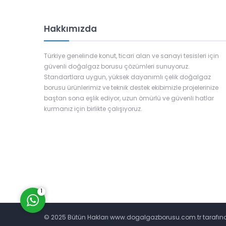
Hakkımızda
Türkiye genelinde konut, ticari alan ve sanayi tesisleri için
güvenli doğalgaz borusu çözümleri sunuyoruz.
Standartlara uygun, yüksek dayanımlı çelik doğalgaz
borusu ürünlerimiz ve teknik destek ekibimizle projelerinize
Pera Çelik
baştan sona eşlik ediyor, uzun ömürlü ve güvenli hatlar
kurmanız için birlikte çalışıyoruz.
Cevap Yaz
1
© 2025 Bütün Hakları www.dogalgazborusu.com.tr tarafınd